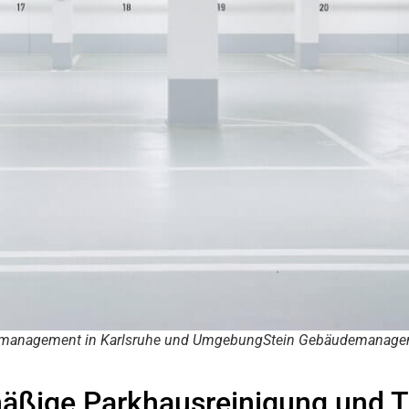
management in Karlsruhe und UmgebungStein Gebäudemanage
mäßige Parkhausreinigung und T