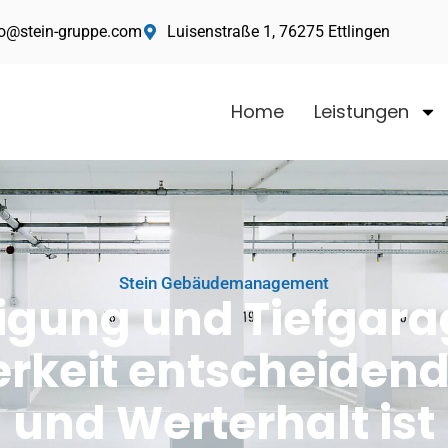
fo@stein-gruppe.com
Luisenstraße 1, 76275 Ettlingen
Home
Leistungen
Stein Gebäudemanagement
igung und Tiefgara
keit entscheidend f
und Werterhalt ist