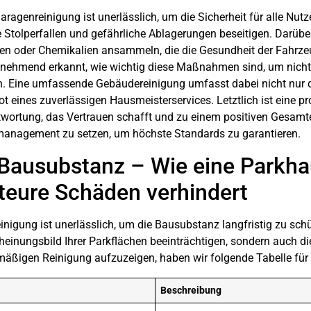
garagenreinigung
ist unerlässlich, um die Sicherheit für alle Nu
e Stolperfallen und gefährliche Ablagerungen beseitigen. Darüb
nzen oder Chemikalien ansammeln, die die Gesundheit der Fahrz
nehmend erkannt, wie wichtig diese Maßnahmen sind, um nicht n
ten. Eine umfassende Gebäudereinigung umfasst dabei nicht nur 
t eines zuverlässigen Hausmeisterservices. Letztlich ist eine p
wortung, das Vertrauen schafft und zu einem positiven Gesamtei
management zu setzen, um höchste Standards zu garantieren.
Bausubstanz – Wie eine Parkha
teure Schäden verhindert
einigung
ist unerlässlich, um die Bausubstanz langfristig zu sc
nungsbild Ihrer Parkflächen beeinträchtigen, sondern auch die s
lmäßigen Reinigung aufzuzeigen, haben wir folgende Tabelle für S
Beschreibung