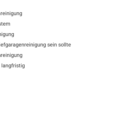
nreinigung
ystem
nigung
efgaragenreinigung sein sollte
reinigung
langfristig