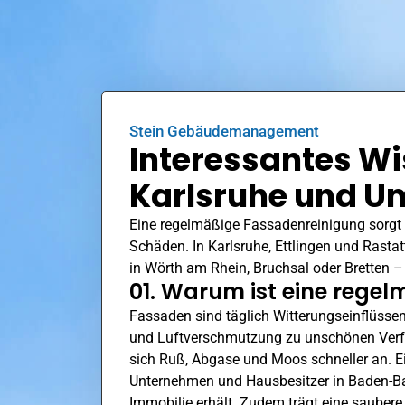
Stein Gebäudemanagement
Interessantes Wi
Karlsruhe und 
Eine regelmäßige Fassadenreinigung sorgt n
Schäden. In Karlsruhe,
Ettlingen
und Rastatt
in
Wörth am Rhein
, Bruchsal oder Bretten 
01. Warum ist eine rege
Fassaden sind täglich Witterungseinflüsse
und Luftverschmutzung zu unschönen Verfä
sich Ruß, Abgase und Moos schneller an. E
Unternehmen und Hausbesitzer in Baden-B
Immobilie erhält. Zudem trägt eine sauber