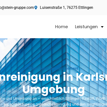
fo@stein-gruppe.com
Luisenstraße 1, 76275 Ettlingen
Home
Leistungen
Stein Gebäudemanagement
reinigung in Karl
Umgebung
ruhe und Umgebung an – einschließlich
Ettlingen
, Rastatt, Wörth
– wir sorgen für eine gründliche Reinigung und den langfristigen