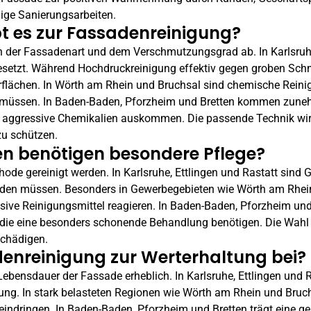
ndige Sanierungsarbeiten.
t es zur Fassadenreinigung?
 der Fassadenart und dem Verschmutzungsgrad ab. In Karlsru
setzt. Während Hochdruckreinigung effektiv gegen groben Schmu
flächen. In
Wörth am Rhein
und Bruchsal sind chemische Reini
 müssen. In Baden-Baden,
Pforzheim
und Bretten kommen zuneh
 aggressive Chemikalien auskommen. Die passende Technik wird
u schützen.
n benötigen besondere Pflege?
ode gereinigt werden. In Karlsruhe,
Ettlingen
und Rastatt sind G
rden müssen. Besonders in Gewerbegebieten wie
Wörth am Rhei
sive Reinigungsmittel reagieren. In Baden-Baden,
Pforzheim
und
, die eine besonders schonende Behandlung benötigen. Die Wahl 
schädigen.
denreinigung zur Werterhaltung bei?
Lebensdauer der Fassade erheblich. In Karlsruhe,
Ettlingen
und R
ung. In stark belasteten Regionen wie
Wörth am Rhein
und Bruch
eindringen. In Baden-Baden,
Pforzheim
und Bretten trägt eine g