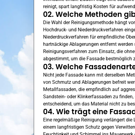
reinigt, spart langfristig Kosten für aufwe
02. Welche Methoden gib
Die Wahl der Reinigungsmethode hängt von
Hochdruck- und Niederdruckverfahren einge
Niederdruckverfahren für empfindliche Ober
hartnäckige Ablagerungen entfernt werden
Reinigungsverfahren zum Einsatz, die ohne
abgestimmt, um die Fassade bestmöglich z
03. Welche Fassadenarte
Nicht jede Fassade kann mit derselben Meth
von Schmutz und Ablagerungen befreit we
Metallfassaden, die empfindlich auf aggres
Sandstein- oder Klinkerfassaden zu finden
entscheidend, um das Material nicht zu be
04. Wie trägt eine Fassa
Eine regelmäßige Reinigung verlängert die 
einem langfristigen Schutz gegen Verwitter
Feuchtigkeit und Schimmel ins Mauerwerk 