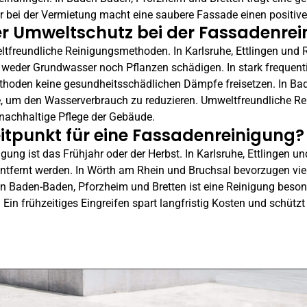
r bei der Vermietung macht eine saubere Fassade einen positive
der Umweltschutz bei der Fassadenre
tfreundliche Reinigungsmethoden. In Karlsruhe,
Ettlingen
und R
e weder Grundwasser noch Pflanzen schädigen. In stark frequent
ethoden keine gesundheitsschädlichen Dämpfe freisetzen. In B
, um den Wasserverbrauch zu reduzieren. Umweltfreundliche Rei
 nachhaltige Pflege der Gebäude.
eitpunkt für eine Fassadenreinigung?
igung ist das Frühjahr oder der Herbst. In Karlsruhe,
Ettlingen
und
ntfernt werden. In
Wörth am Rhein
und Bruchsal bevorzugen vie
In Baden-Baden,
Pforzheim
und Bretten ist eine Reinigung beson
Ein frühzeitiges Eingreifen spart langfristig Kosten und schüt