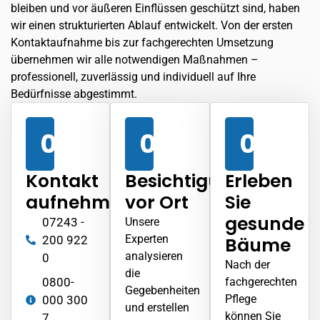
bleiben und vor äußeren Einflüssen geschützt sind, haben
wir einen strukturierten Ablauf entwickelt. Von der ersten
Kontaktaufnahme bis zur fachgerechten Umsetzung
übernehmen wir alle notwendigen Maßnahmen –
professionell, zuverlässig und individuell auf Ihre
Bedürfnisse abgestimmt.
01
02
03
Kontakt
Besichtigung
Erleben
aufnehmen
vor Ort
Sie
gesunde
07243 -
Unsere
Experten
200 922
Bäume
analysieren
0
Nach der
die
0800-
fachgerechten
Gegebenheiten
Pflege
000 300
und erstellen
können Sie
7