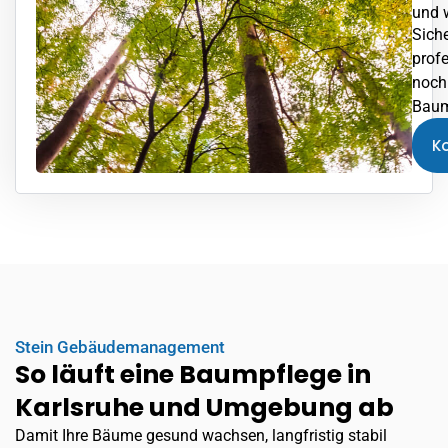
und 
Sich
prof
noch 
Baum
K
Stein Gebäudemanagement
So läuft eine Baumpflege in
Karlsruhe und Umgebung ab
Damit Ihre Bäume gesund wachsen, langfristig stabil