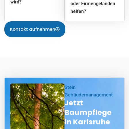
wird?
oder Firmengeländen
helfen?
Kontakt aufnehmen
Stein
Gebäudemanagement
Jetzt
Baumpflege
in Karlsruhe