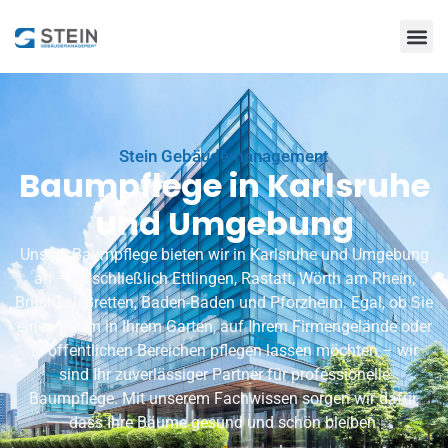
Stein Gebäudemanagement
Baumpflege in Karlsruhe
und Umgebung
Unsere Baumpflege bieten wir in Karlsruhe und Umgebung
an – einschließlich Ettlingen,
Rastatt
, Wörth am Rhein,
Bruchsal, Bretten, Baden-Baden und Pforzheim. Egal, ob Sie
einen Baum in Ihrem
Garten
, auf Ihrem Firmengelände oder
in öffentlichen Bereichen pflegen lassen möchten – wir
sind Ihr zuverlässiger Partner für professionelle
Baumpflege. Mit unserem Fachwissen sorgen wir dafür,
dass Ihre Bäume gesund und schön bleiben.