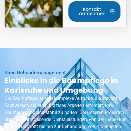
Kontakt
aufnehmen
Stein Gebäudemanagement
Einblicke in die Baumpflege in
Karlsruhe und Umgebung
Die Baumpflege ist eine komplexe Aufgabe, die sowohl
Fachwissen als auch präzises Arbeiten erfordert, um
Bäume gesund und stabil zu halten. Bei unseren Projekten
bieten wir umfassende Dienstleistungen, von der Inspektion
über den Schnitt bis hin zur Behandlung von Krankheiten.