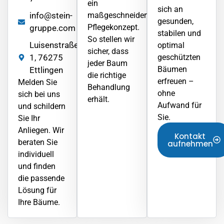
ein
sich an
info@stein-
maßgeschneidertes
gesunden,
Pflegekonzept.
gruppe.com
stabilen und
So stellen wir
Luisenstraße
optimal
sicher, dass
1, 76275
geschützten
jeder Baum
Bäumen
Ettlingen
die richtige
erfreuen –
Melden Sie
Behandlung
ohne
sich bei uns
erhält.
Aufwand für
und schildern
Sie.
Sie Ihr
Anliegen. Wir
Kontakt
beraten Sie
aufnehmen
individuell
und finden
die passende
Lösung für
Ihre Bäume.