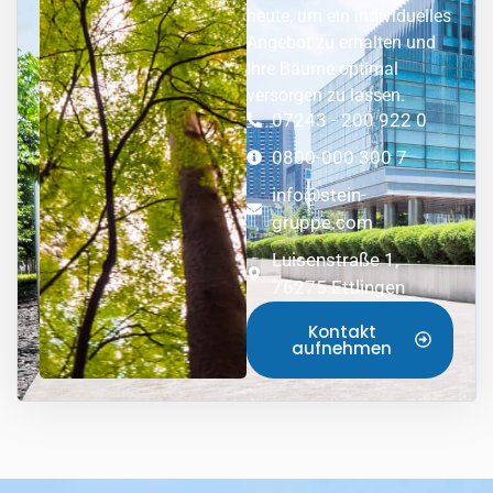
heute, um ein individuelles
Angebot zu erhalten und
Ihre Bäume optimal
versorgen zu lassen.
07243 - 200 922 0
0800-000 300 7
info@stein-
gruppe.com
Luisenstraße 1,
76275 Ettlingen
Kontakt
aufnehmen