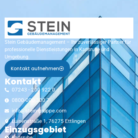
Stein Gebäudemanagement – Ihr zuverlässiger Partner für
professionelle Dienstleistungen in Karlsruhe und
Umgebung.
Kontakt aufnehmen
Kontakt
07243 - 200 922 0
0800-000 300 7
info@stein-gruppe.com
Luisenstraße 1, 76275 Ettlingen
Einzugsgebiet
Karlsruhe