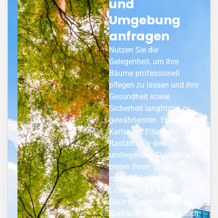
und
Umgebung
anfragen
Nutzen Sie die
Gelegenheit, um Ihre
Bäume professionell
pflegen zu lassen und ihre
Gesundheit sowie
Sicherheit langfristig zu
gewährleisten. Egal, ob in
Karlsruhe, Ettlingen,
Rastatt
oder den
umliegenden Städten, wir
bieten Ihnen
maßgeschneiderte
Lösungen für Ihre
Baumpflegebedürfnisse.
Kontaktieren Sie uns noch