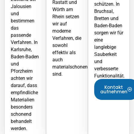
Rastatt und
schützen. In
Jalousien
Wörth am
Bruchsal
,
und
Rhein setzen
Bretten und
bestimmen
wir auf
Baden-Baden
das
moderne
sorgen wir für
passende
Verfahren, die
eine
Verfahren. In
sowohl
langlebige
Karlsruhe,
effektiv als
Sauberkeit
Baden-Baden
auch
und
und
materialschonend
verbesserte
Pforzheim
sind.
Funktionalität.
achten wir
darauf, dass
Kontakt
aufnehmen
empfindliche
Materialien
besonders
schonend
behandelt
werden.