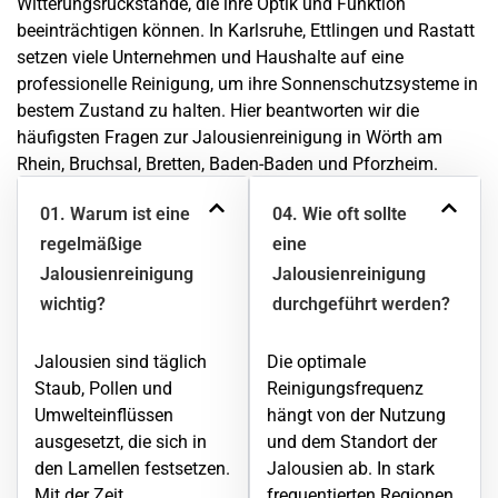
Witterungsrückstände, die ihre Optik und Funktion
beeinträchtigen können. In Karlsruhe,
Ettlingen
und Rastatt
setzen viele Unternehmen und Haushalte auf eine
professionelle Reinigung, um ihre Sonnenschutzsysteme in
bestem Zustand zu halten. Hier beantworten wir die
häufigsten Fragen zur Jalousienreinigung in
Wörth am
Rhein
, Bruchsal, Bretten, Baden-Baden und Pforzheim.
01. Warum ist eine
04. Wie oft sollte
regelmäßige
eine
Jalousienreinigung
Jalousienreinigung
wichtig?
durchgeführt werden?
Jalousien sind täglich
Die optimale
Staub, Pollen und
Reinigungsfrequenz
Umwelteinflüssen
hängt von der Nutzung
ausgesetzt, die sich in
und dem Standort der
den Lamellen festsetzen.
Jalousien ab. In stark
Mit der Zeit
frequentierten Regionen