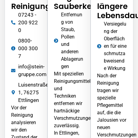
Reinigungsmethode
Sauberkeit
längere
Lebensda
07243 -
Entfernun
g von
200 922
Versiegelu
Staub,
0
ng der
Pollen
Oberfläch
0800-
und
en für eine
000 300
anderen
schmutza
7
Ablagerun
bweisend
info@stein-
gen
e Wirkung
Mit speziellen
gruppe.com
Nach der
Reinigungsmitteln
Reinigung
Luisenstraße
und
tragen wir
1, 76275
Techniken
spezielle
Ettlingen
entfernen wir
Pflegemittel
Vor der
hartnäckige
auf, die die
Reinigung
Verschmutzungen
Jalousien vor
analysieren
zuverlässig.
neuen
wir den
In
Ettlingen
,
Verschmutzungen
Zustand der