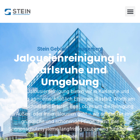
Stein Gebäudemanagement
Jalousienreinigung in
Karlsruhe und
Umgebung
Unsere Jalousienreinigung bieten wir in Karlsruhe und
Umgebung an – einschließlich
Ettlingen
, Rastatt, Wörth am
Rhein, Bruchsal und Bretten. Egal, ob es um die Reinigung
von Außen- oder Innenjalousien geht – wir sorgen für eine
gründliche und schonende Pflege, damit Ihre
Sonnenschutzsysteme langfristig sauber und funktional
bleiben.