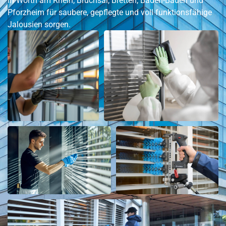
in
Wörth am Rhein
, Bruchsal, Bretten, Baden-Baden und
Pforzheim für saubere, gepflegte und voll funktionsfähige
Jalousien sorgen.