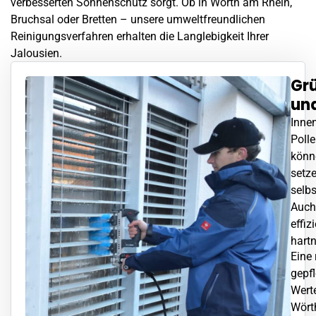
verbesserten Sonnenschutz sorgt. Ob in
Wörth am Rhein
,
Bruchsal oder Bretten – unsere umweltfreundlichen
Reinigungsverfahren erhalten die Langlebigkeit Ihrer
Jalousien.
Grü
un
Inne
Polle
könn
setz
selbs
Auch
effiz
hart
Eine 
gepfl
Wert
Wört