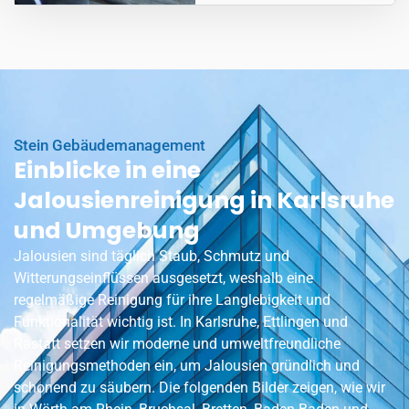
Stein Gebäudemanagement
Einblicke in eine
Jalousienreinigung in Karlsruhe
und Umgebung
Jalousien sind täglich Staub, Schmutz und
Witterungseinflüssen ausgesetzt, weshalb eine
regelmäßige Reinigung für ihre Langlebigkeit und
Funktionalität wichtig ist. In Karlsruhe,
Ettlingen
und
Rastatt setzen wir moderne und umweltfreundliche
Reinigungsmethoden ein, um Jalousien gründlich und
schonend zu säubern. Die folgenden Bilder zeigen, wie wir