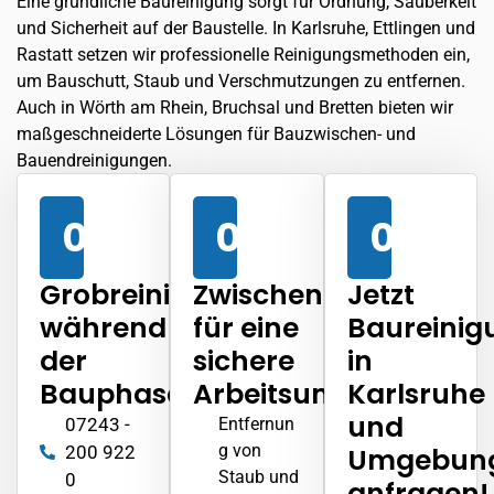
Eine gründliche Baureinigung sorgt für Ordnung, Sauberkeit
und Sicherheit auf der Baustelle. In Karlsruhe,
Ettlingen
und
Rastatt setzen wir professionelle Reinigungsmethoden ein,
um Bauschutt, Staub und Verschmutzungen zu entfernen.
Auch in
Wörth am Rhein
, Bruchsal und Bretten bieten wir
maßgeschneiderte Lösungen für Bauzwischen- und
Bauendreinigungen.
01
02
03
Grobreinigung
Zwischenreinigung
Jetzt
während
für eine
Baureinig
der
sichere
in
Bauphase
Arbeitsumgebung
Karlsruhe
und
07243 -
Entfernun
g von
200 922
Umgebun
Staub und
0
anfragen!