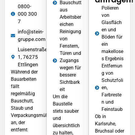
Bauschutt
0800-
Polieren
aus
000 300
von
Arbeitsber
7
Glasfläch
eichen
en und
info@stein-
Reinigung
Böden für
von
gruppe.com
ein
Fenstern,
Luisenstraße
makellose
Türen und
1, 76275
s Ergebnis
Zugangs
Ettlingen
Entfernun
wegen für
Während der
g von
bessere
Bauarbeiten
Schutzfoli
Sichtbark
fällt
en,
eit
regelmäßig
Farbreste
Um die
Bauschutt,
n und
Baustelle
Staub und
Feinstaub
stets sauber
Verpackungsmüll
Ob in
und
an, der
Karlsruhe,
übersichtlich
entfernt
Bruchsal
oder
zu halten,