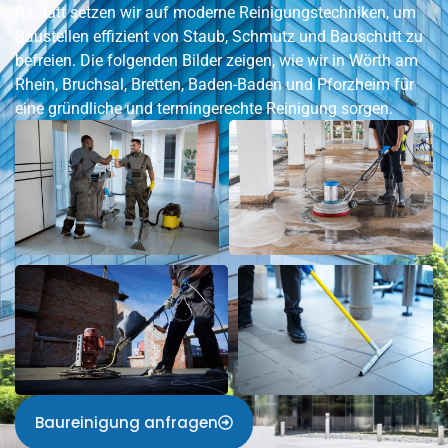
Rastatt setzen wir auf moderne Reinigungstechniken, um
Baustellen effizient von Staub, Schmutz und Bauschutt zu
befreien. Die folgenden Bilder zeigen, wie wir in
Wörth am
Rhein
, Bruchsal, Bretten, Baden-Baden und Pforzheim für
eine gründliche und termingerechte Reinigung sorgen.
Baureinigung anfragen