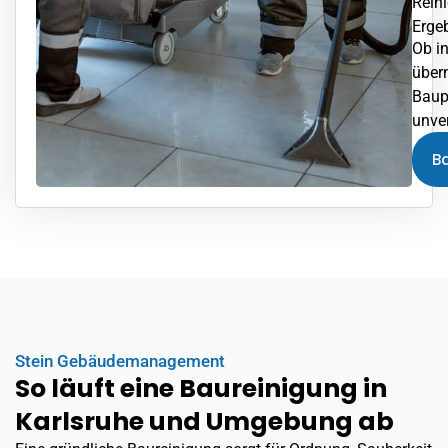
Reini
Erge
Ob in
über
Baupr
unve
B
Stein Gebäudemanagement
So läuft eine Baureinigung in
Karlsruhe und Umgebung ab