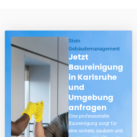
Stein
Gebäudemanagement
Jetzt
Baureinigung
in Karlsruhe
und
Umgebung
anfragen
Eine professionelle
Baureinigung sorgt für
eine sichere, saubere und