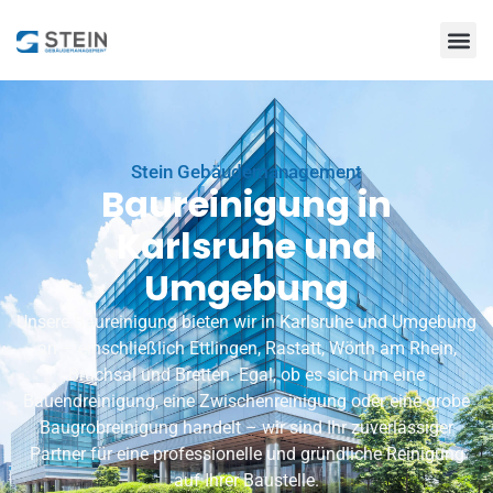
Stein Gebäudemanagement
Baureinigung in
Karlsruhe und
Umgebung
Unsere Baureinigung bieten wir in Karlsruhe und Umgebung
an – einschließlich
Ettlingen
, Rastatt, Wörth am Rhein,
Bruchsal und Bretten. Egal, ob es sich um eine
Bauendreinigung, eine Zwischenreinigung oder eine grobe
Baugrobreinigung handelt – wir sind Ihr zuverlässiger
Partner für eine professionelle und gründliche Reinigung
auf Ihrer Baustelle.