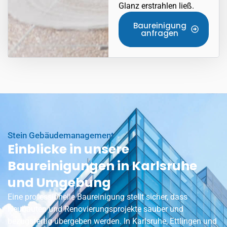
Glanz erstrahlen ließ.
Baureinigung
anfragen
Stein Gebäudemanagement
Einblicke in unsere
Baureinigungen in Karlsruhe
und Umgebung
Eine professionelle Baureinigung stellt sicher, dass
Neubauten und Renovierungsprojekte sauber und
bezugsfertig übergeben werden. In Karlsruhe,
Ettlingen
und