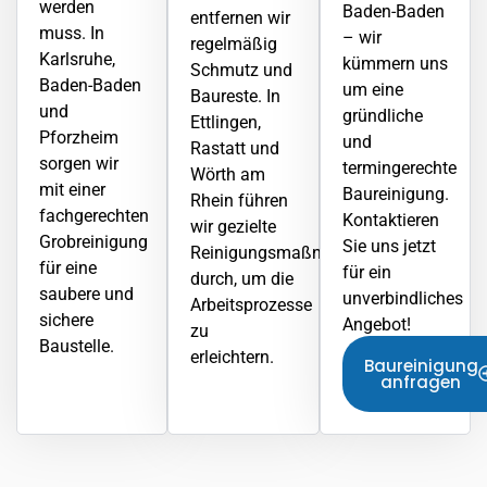
werden
Baden-Baden
entfernen wir
muss. In
– wir
regelmäßig
Karlsruhe,
kümmern uns
Schmutz und
Baden-Baden
um eine
Baureste. In
und
gründliche
Ettlingen
,
Pforzheim
und
Rastatt und
sorgen wir
termingerechte
Wörth am
mit einer
Baureinigung.
Rhein führen
fachgerechten
Kontaktieren
wir gezielte
Grobreinigung
Sie uns jetzt
Reinigungsmaßnahmen
für eine
für ein
durch, um die
saubere und
unverbindliches
Arbeitsprozesse
sichere
Angebot!
zu
Baustelle.
erleichtern.
Baureinigung
anfragen