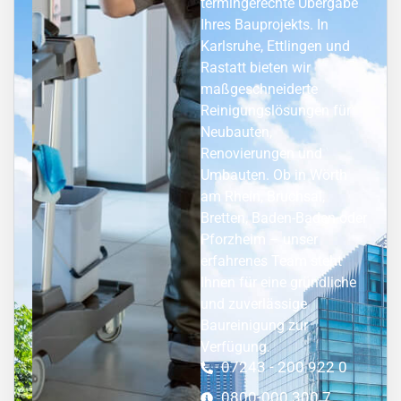
termingerechte Übergabe
Ihres Bauprojekts. In
Karlsruhe,
Ettlingen
und
Rastatt bieten wir
maßgeschneiderte
Reinigungslösungen für
Neubauten,
Renovierungen und
Umbauten. Ob in
Wörth
am Rhein
, Bruchsal,
Bretten, Baden-Baden oder
Pforzheim – unser
erfahrenes Team steht
Ihnen für eine gründliche
und zuverlässige
Baureinigung zur
Verfügung.
07243 - 200 922 0
0800-000 300 7