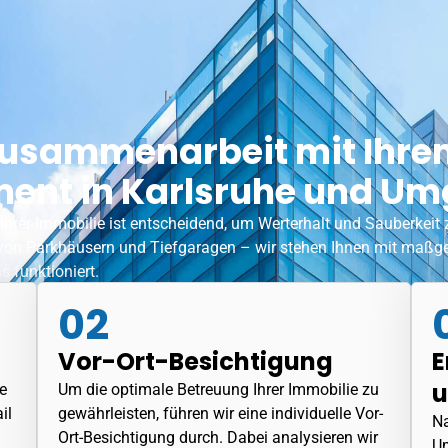
e Zusammenarbeit mit Ihr
nt in Karlsruhe und U
 Ihrer Immobilie ist entscheidend, um Werterhalt und Sauberkeit
von Parkhäusern und Tiefgaragen – wir stehen Ihnen mit maßges
s funktioniert.
02
Vor-Ort-Besichtigung
E
u
e
Um die optimale Betreuung Ihrer Immobilie zu
il
gewährleisten, führen wir eine individuelle Vor-
Na
Ort-Besichtigung durch. Dabei analysieren wir
Um