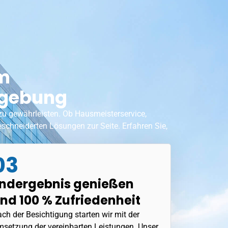
em
mgebung
 zu gewährleisten. Ob
Hausmeisterservice
,
chneiderten Lösungen zur Seite. Erfahren Sie,
03
ndergebnis genießen
nd 100 % Zufriedenheit
ch der Besichtigung starten wir mit der
setzung der vereinbarten Leistungen. Unser