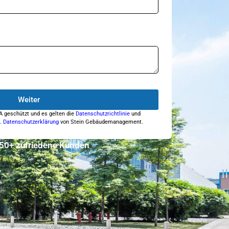
Weiter
A geschützt und es gelten die
Datenschutzrichtlinie
und
e.
Datenschutzerklärung
von
Stein Gebäudemanagement
.
50+ zufriedene Kunden