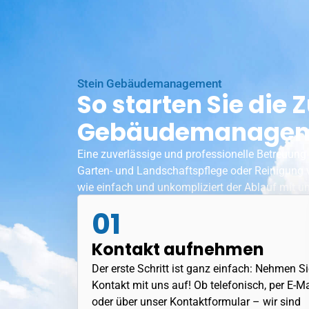
Stein Gebäudemanagement
So starten Sie di
Gebäudemanageme
Eine zuverlässige und professionelle Betreuung
Garten- und Landschaftspflege oder Reinigung 
wie einfach und unkompliziert der Ablauf mit un
01
Kontakt aufnehmen
Der erste Schritt ist ganz einfach: Nehmen Si
Kontakt mit uns auf! Ob telefonisch, per E-Ma
oder über unser Kontaktformular – wir sind