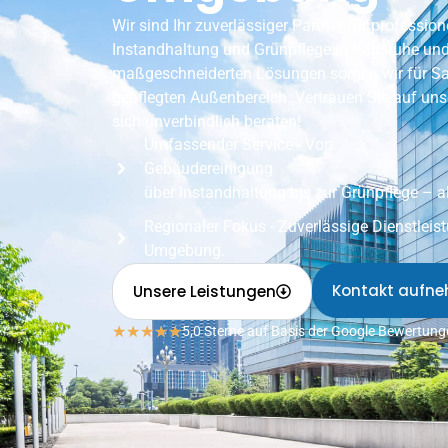
Wir sind Ihr zuverlässiger Partner für profession
Instandhaltung und Grünpflege in Karlsruhe u
maßgeschneiderten Lösungen sorgen wir für Sau
gepflegten Außenbereich. Vertrauen Sie auf uns
sich unverbindlich beraten!
Umfassender Service - Von
Gebäudereinigung
über Instandhaltung bis zur Grünpflege – a
Regionaler Fokus - Zuverlässige Dienstleis
Umgebung.
Kontakt aufn
Unsere Leistungen
★
★
★
★
★
5,0 Sterne auf Basis der Google Bewertun