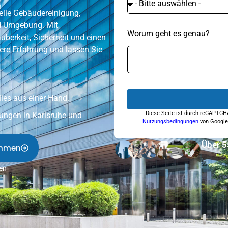
elle
Gebäudereinigung
,
nd Umgebung. Mit
Worum geht es genau?
berkeit, Sicherheit und einen
ere Erfahrung und lassen Sie
lles aus einer Hand.
Diese Seite ist durch reCAPTCH
tungen in Karlsruhe und
Nutzungsbedingungen
von Googl
Über 5
ehmen
gen